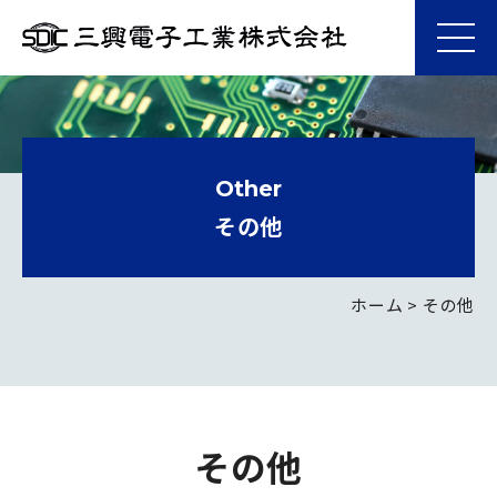
メ
ニ
三
ュ
コ
興
ー
ン
電
テ
子
ン
Other
工
ツ
その他
業
へ
株
ス
式
キ
ホーム
>
その他
会
ッ
社
プ
そ
の
その他
他