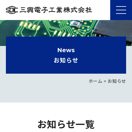
メ
ニ
三
ュ
コ
興
ー
ン
電
テ
子
ン
News
工
ツ
お知らせ
業
へ
株
ス
式
キ
ホーム
>
お知らせ
会
ッ
社
プ
お知らせ一覧