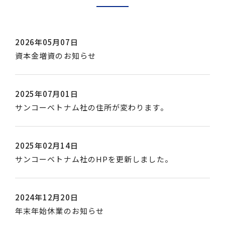
2026年05月07日
b
資本金増資のお知らせ
y
s
d
2025年07月01日
b
i
サンコーベトナム社の住所が変わります。
y
c
s
_
d
a
2025年02月14日
b
i
d
サンコーベトナム社のHPを更新しました。
y
c
m
s
_
i
d
a
n
2024年12月20日
b
i
d
年末年始休業のお知らせ
y
c
m
s