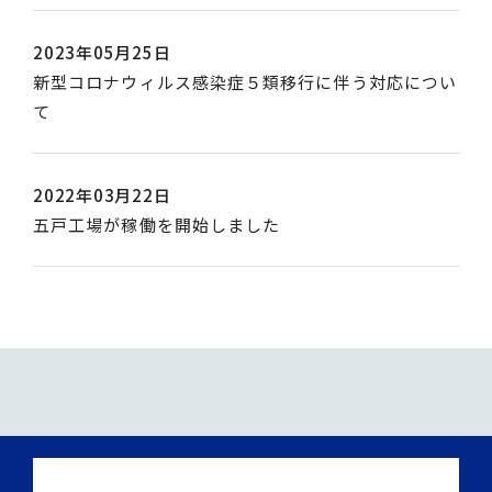
_
i
d
a
n
2023年05月25日
b
i
d
新型コロナウィルス感染症５類移行に伴う対応につい
y
c
m
て
s
_
i
d
a
n
i
d
2022年03月22日
b
c
m
五戸工場が稼働を開始しました
y
_
i
s
a
n
d
d
i
m
c
i
_
n
a
d
m
i